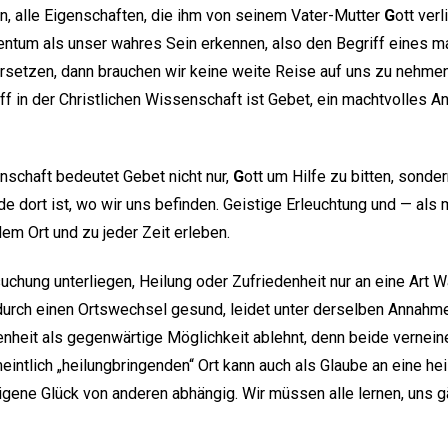
n, alle Eigenschaften, die ihm von seinem Vater-Mutter
G
ott ver
ntum als unser wahres Sein erkennen, also den Begriff eines ma
ersetzen, dann brauchen wir keine weite Reise auf uns zu nehme
ff in der Christlichen Wissenschaft ist Gebet, ein machtvolles 
enschaft bedeutet Gebet nicht nur,
G
ott um Hilfe zu bitten, sonde
e dort ist, wo wir uns befinden. Geistige Erleuchtung und — als
em Ort und zu jeder Zeit erleben.
suchung unterliegen, Heilung oder Zufriedenheit nur an eine Art Wa
durch einen Ortswechsel gesund, leidet unter derselben Annahm
heit als gegenwärtige Möglichkeit ablehnt, denn beide vernei
eintlich „heilungbringenden“ Ort kann auch als Glaube an eine h
eigene Glück von anderen abhängig. Wir müssen alle lernen, uns g