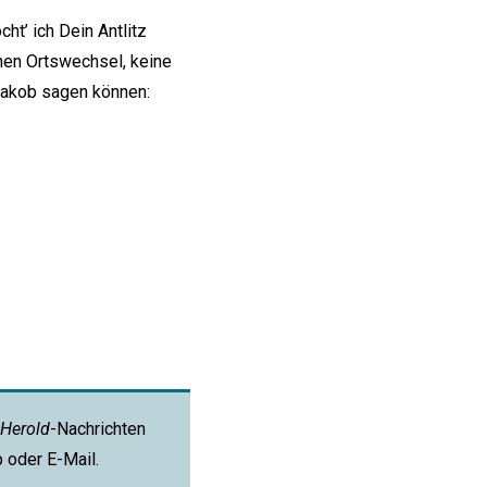
cht’ ich Dein Antlitz
nen Ortswechsel, keine
 Jakob sagen können:
Herold
-Nachrichten
p oder E-Mail.