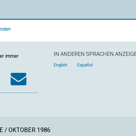
enden
IN ANDEREN SPRACHEN ANZEIG
ger immer
k
tter
WhatsApp
Email
English
Español
n
 / OKTOBER 1986