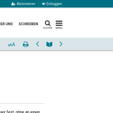
Abonnieren
Einloggen
ER UNS
SCHREIBEN
SUCHEN
MENU
A
Drucken
Zurück
Nummer
Vor
A
A
ir fest, ohne an einen