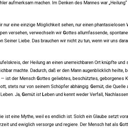
ler aufmerksam machen. Im Denken des Mannes war „Heilung“ o
 nur eine einzige Möglichkeit sehen, nur einen phantasielosen
ppen versehen, verwechseln wir
G
ottes allumfassende, spontane
n Seiner Liebe. Das brauchen wir nicht zu tun, wenn wir uns dara
felskreis, der Heilung an einen unerreichbaren Ort knüpfte und 
ichbar machte. Dadurch, daß er den Mann augenblicklich heilte, b
l — ist der Mensch
G
ottes geliebtes, beschütztes, geborgenes Ki
G
ott, stets nur von seinem Schöpfer abhängig.
G
emüt, die Quelle 
 Leben. Ja,
G
emüt
ist
L
eben und kennt weder Verfall, Nachlassen 
ie ist eine Mythe, weil es endlich ist. Solch ein Glaube setzt vo
zeit und ewiglich versorge und regiere. Der Mensch hat als
G
ot