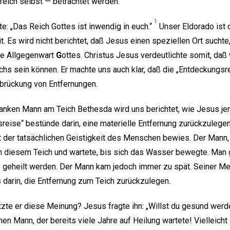
lreich selbst — betrachtet werden.
1
e: „Das Reich Gottes ist inwendig in euch.“
Unser Eldorado ist
. Es wird nicht berichtet, daß Jesus einen speziellen Ort suchte
ie Allgegenwart
G
ottes. Christus Jesus verdeutlichte somit, daß 
hs sein können. Er machte uns auch klar, daß die „Entdeckungsr
erbrückung von Entfernungen.
anken Mann am Teich Bethesda wird uns berichtet, wie Jesus jem
sreise“ bestünde darin, eine materielle Entfernung zurückzulege
 der tatsächlichen Geistigkeit des Menschen bewies. Der Mann, 
 an diesem Teich und wartete, bis sich das Wasser bewegte. Man 
e geheilt werden. Der Mann kam jedoch immer zu spät. Seiner Me
darin, die Entfernung zum Teich zurückzulegen.
zte er diese Meinung? Jesus fragte ihn: „Willst du gesund wer
n Mann, der bereits viele Jahre auf Heilung wartete! Vielleicht s