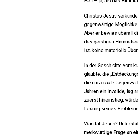
Heil — ja, als das Himme
Christus Jesus verkündet
gegenwärtige Möglichkeit
Aber er bewies überall d
des geistigen Himmelreic
ist, keine materielle Üb
In der Geschichte vom kr
glaubte, die „Entdeckung
die universale Gegenwart
Jahren ein Invalide, lag
zuerst hineinstieg, würd
Lösung seines Problems 
Was tat Jesus? Unterstüt
merkwürdige Frage an eine