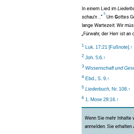
In einem Lied im
Liederb
5
schau’n ...“
Um
G
ottes G
lange Wartezeit. Wir müs
„Fürwahr, der Herr ist an 
1
Luk. 17:21 [Fußnote].
↑
2
Joh. 5:6.
↑
3
Wissenschaft und Gesu
4
Ebd., S. 9.
↑
5
Liederbuch,
Nr. 108.
↑
6
1. Mose 28:16.
↑
Wenn Sie mehr Inhalte 
anmelden. Sie erhalten