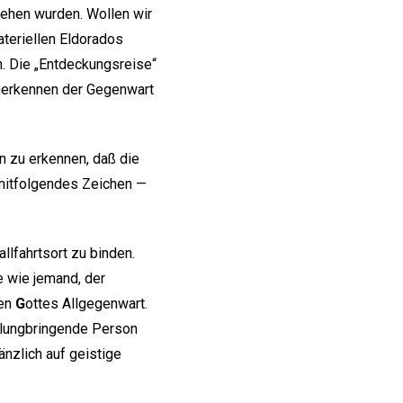
liehen wurden. Wollen wir
teriellen Eldorados
n. Die „Entdeckungsreise“
Anerkennen der Gegenwart
rn zu erkennen, daß die
 mitfolgendes Zeichen —
llfahrtsort zu binden.
e wie jemand, der
nen
G
ottes Allgegenwart.
eilungbringende Person
änzlich auf geistige