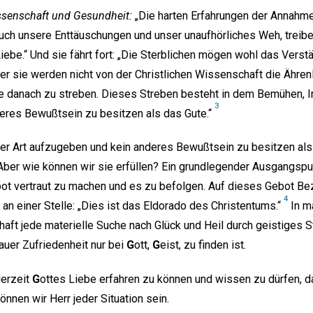
senschaft und Gesundheit:
„Die harten Erfahrungen der Annahm
uch unsere Enttäuschungen und unser unaufhörliches Weh, treib
L
iebe.“ Und sie fährt fort: „Die Sterblichen mögen wohl das Verst
r sie werden nicht von der Christlichen Wissenschaft die Ähre
e danach zu streben. Dieses Streben besteht in dem Bemühen, Ir
3
eres Bewußtsein zu besitzen als das Gute.“
er Art aufzugeben und kein anderes Bewußtsein zu besitzen als d
ber wie können wir sie erfüllen? Ein grundlegender Ausgangspu
ot vertraut zu machen und es zu befolgen. Auf dieses Gebot Be
4
an einer Stelle: „Dies ist das Eldorado des Christentums.“
In m
haft jede materielle Suche nach Glück und Heil durch geistiges 
auer Zufriedenheit nur bei
G
ott,
G
eist, zu finden ist.
derzeit
G
ottes Liebe erfahren zu können und wissen zu dürfen, 
nnen wir Herr jeder Situation sein.