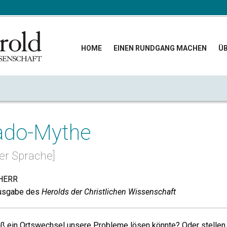
HOME
EINEN RUNDGANG MACHEN
ÜB
rado-Mythe
her Sprache]
HERR
usgabe des
Herolds der Christlichen Wissenschaft
ß ein Ortswechsel unsere Probleme lösen könnte? Oder stellen w