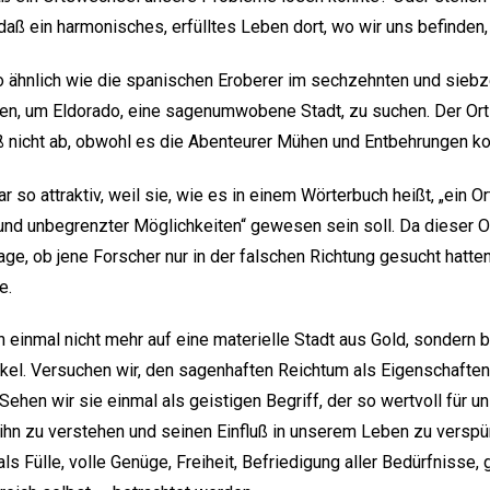
aß ein harmonisches, erfülltes Leben dort, wo wir uns befinden, 
o ähnlich wie die spanischen Eroberer im sechzehnten und siebz
n, um Eldorado, eine sagenumwobene Stadt, zu suchen. Der Ort
ß nicht ab, obwohl es die Abenteurer Mühen und Entbehrungen ko
 so attraktiv, weil sie, wie es in einem Wörterbuch heißt, „ein O
nd unbegrenzter Möglichkeiten“ gewesen sein soll. Da dieser Or
age, ob jene Forscher nur in der falschen Richtung gesucht hatte
e.
 einmal nicht mehr auf eine materielle Stadt aus Gold, sondern b
kel. Versuchen wir, den sagenhaften Reichtum als Eigenschaften
Sehen wir sie einmal als geistigen Begriff, der so wertvoll für uns
hn zu verstehen und seinen Einfluß in unserem Leben zu verspür
Fülle, volle Genüge, Freiheit, Befriedigung aller Bedürfnisse,