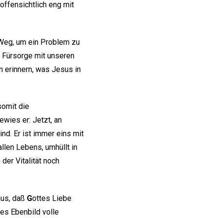
ffensichtlich eng mit
 Weg, um ein Problem zu
 Fürsorge mit unseren
n erinnern, was Jesus in
somit die
ewies er: Jetzt, an
nd. Er ist immer eins mit
allen Lebens, umhüllt in
der Vitalität noch
raus, daß
G
ottes Liebe
tes Ebenbild volle