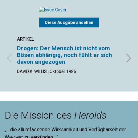
Diese Ausgabe ansehen
ARTIKEL
ARTIK
Drogen: Der Mensch ist nicht vom
Die 
Bösen abhängig, noch fühlt er sich
ANNET
davon angezogen
DAVID K. WILLIS | Oktober 1986
Die Mission des
Herolds
„... die allumfassende Wirksamkeit und Verfügbarkeit der
Wahrheit
zu verkünden ...“