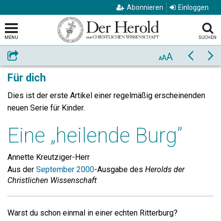
Abonnieren
Einloggen
MENU
SUCHEN
A
Weiterempfehlen
Zurück
Vo
A
A
Für dich
Dies ist der erste Artikel einer regelmäßig erscheinenden
neuen Serie für Kinder.
Eine „heilende Burg”
Annette Kreutziger-Herr
Aus der
September 2000
-Ausgabe des
Herolds der
Christlichen Wissenschaft
Warst du schon einmal in einer echten Ritterburg?