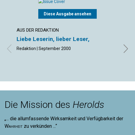
Diese Ausgabe ansehen
AUS DER REDAKTION
BRIEF
Liebe Leserin, lieber Leser,
Lese
Redaktion | September 2000
Septe
Die Mission des
Herolds
„... die allumfassende Wirksamkeit und Verfügbarkeit der
Wahrheit
zu verkünden ...“