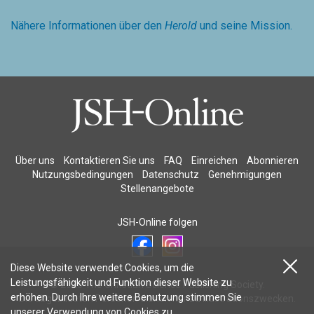
Nähere Informationen über den
Herold
und seine Mission.
Über uns
Kontaktieren Sie uns
FAQ
Einreichen
Abonnieren
Nutzungsbedingungen
Datenschutz
Genehmigungen
Stellenangebote
JSH-Online folgen
Diese Website verwendet Cookies, um die
Leistungsfähigkeit und Funktion dieser Website zu
© 2026 The Christian Science Publishing Society.
erhöhen. Durch Ihre weitere Benutzung stimmen Sie
Die abgebildeten Personen dienen nur zu Illustrationszwecken.
unserer
Verwendung von Cookies
zu.