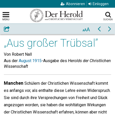
Abonnieren
Einloggen
MENU
SUCHEN
A
Weiterempfehlen
Zurück
Vo
A
A
„Aus großer Trübsal”
Von Robert Nall
Aus der
August 1915
-Ausgabe des
Herolds der Christlichen
Wissenschaft
Manchen
Schülern der Christlichen Wissenschaft kommt
es anfangs vor, als enthalte diese Lehre einen Widerspruch.
Sie sind durch ihre Versprechungen von Freiheit und Glück
angezogen worden, sie haben die wohltätigen Wirkungen
der Christlichen Wissenschaft erfahren, können aber nicht