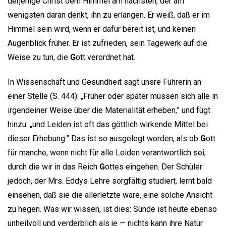
derjenige Christ dem Himmel am nächsten, der am
wenigsten daran denkt, ihn zu erlangen. Er weiß, daß er im
Himmel sein wird, wenn er dafür bereit ist, und keinen
Augenblick früher. Er ist zufrieden, sein Tagewerk auf die
Weise zu tun, die
G
ott verordnet hat.
In Wissenschaft und Gesundheit sagt unsre Führerin an
einer Stelle (S. 444): „Früher oder später müssen sich alle in
irgendeiner Weise über die Materialität erheben,” und fügt
hinzu: „und Leiden ist oft das göttlich wirkende Mittel bei
dieser Erhebung.” Das ist so ausgelegt worden, als ob
G
ott
für manche, wenn nicht für alle Leiden verantwortlich sei,
durch die wir in das Reich
G
ottes eingehen. Der Schüler
jedoch, der Mrs. Eddys Lehre sorgfältig studiert, lernt bald
einsehen, daß sie die allerletzte wäre, eine solche Ansicht
zu hegen. Was wir wissen, ist dies: Sünde ist heute ebenso
unheilvoll und verderblich als je — nichts kann ihre Natur