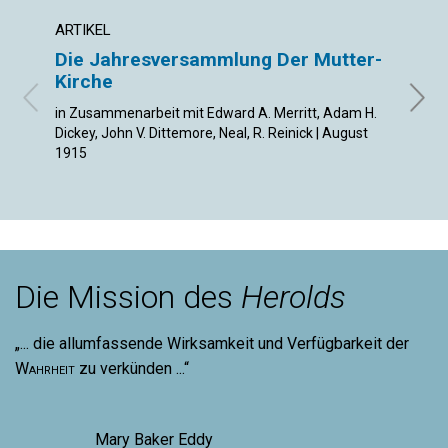
ARTIKEL
ARTIK
Die Jahresversammlung Der Mutter-
Die 
Kirche
Von S
in Zusammenarbeit mit Edward A. Merritt, Adam H.
Dickey, John V. Dittemore, Neal, R. Reinick | August
1915
Die Mission des
Herolds
„... die allumfassende Wirksamkeit und Verfügbarkeit der
Wahrheit
zu verkünden ...“
Mary Baker Eddy