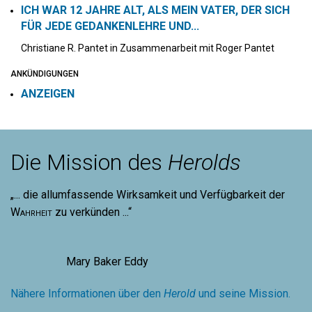
ICH WAR 12 JAHRE ALT, ALS MEIN VATER, DER SICH
FÜR JEDE GEDANKENLEHRE UND...
Christiane R. Pantet in Zusammenarbeit mit Roger Pantet
ANKÜNDIGUNGEN
ANZEIGEN
Die Mission des
Herolds
„... die allumfassende Wirksamkeit und Verfügbarkeit der
Wahrheit
zu verkünden ...“
Mary Baker Eddy
Nähere Informationen über den
Herold
und seine Mission.