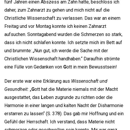
fünf Jahren einen Abszess am Zahn hatte, beschloss ich
daher, zum Zahnarzt zu gehen und mich nicht auf die
Christliche Wissenschaft zu verlassen. Das war an einem
Freitag und vor Montag konnte ich keinen Zahnarzt
aufsuchen. Sonntagabend wurden die Schmerzen so stark,
dass ich nicht schlafen konnte. Ich setzte mich im Bett auf
und brummte: „Nun gut, ich werde die Sache mit der
Christlichen Wissenschaft handhaben.“ Daraufhin strömte
eine Fülle von Gedanken von
G
ott in mein Bewusstsein!
Der erste war eine Erklärung aus
Wissenschaft und
Gesundheit:
„
G
ott hat die Materie niemals mit der Macht
ausgestattet, das
L
eben zugrunde zu richten oder die
Harmonie in einer langen und kalten Nacht der Disharmonie
erstarren zu lassen“ (S. 378). Das gab mir Hoffnung und ein
Gefühl der Herrschaft. Ich verstand, dass Materie nicht
schmerzen oder geschwollen sein konnte. Mir war ganz