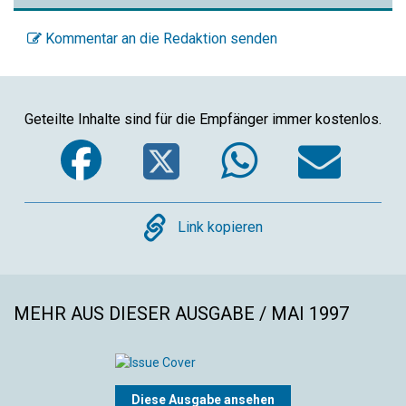
Kommentar an die Redaktion senden
Geteilte Inhalte sind für die Empfänger immer kostenlos.
Facebook
Twitter
WhatsA
Ema
Copy
Link kopieren
MEHR AUS DIESER AUSGABE / MAI 1997
Diese Ausgabe ansehen