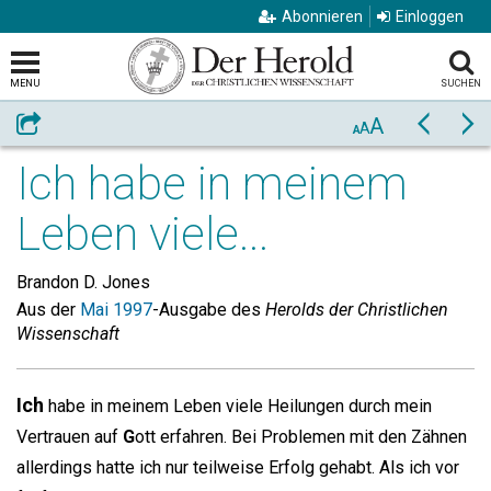
Abonnieren
Einloggen
MENU
SUCHEN
A
Weiterempfehlen
Zurück
Vo
A
A
Ich habe in meinem
Leben viele...
Brandon D. Jones
Aus der
Mai 1997
-Ausgabe des
Herolds der Christlichen
Wissenschaft
Ich
habe in meinem Leben viele Heilungen durch mein
Vertrauen auf
G
ott erfahren. Bei Problemen mit den Zähnen
allerdings hatte ich nur teilweise Erfolg gehabt. Als ich vor