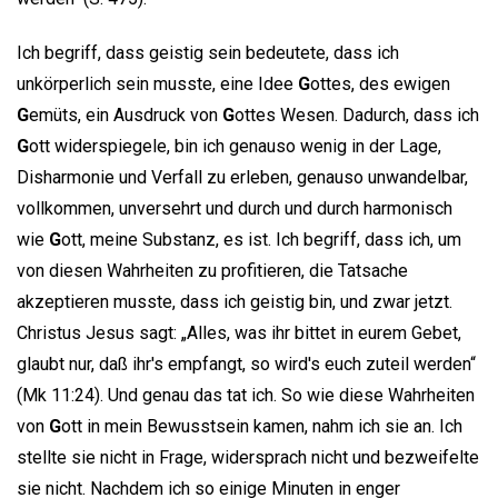
Ich begriff, dass geistig sein bedeutete, dass ich
unkörperlich sein musste, eine Idee
G
ottes, des ewigen
G
emüts, ein Ausdruck von
G
ottes Wesen. Dadurch, dass ich
G
ott widerspiegele, bin ich genauso wenig in der Lage,
Disharmonie und Verfall zu erleben, genauso unwandelbar,
vollkommen, unversehrt und durch und durch harmonisch
wie
G
ott, meine Substanz, es ist. Ich begriff, dass ich, um
von diesen Wahrheiten zu profitieren, die Tatsache
akzeptieren musste, dass ich geistig bin, und zwar jetzt.
Christus Jesus sagt: „Alles, was ihr bittet in eurem Gebet,
glaubt nur, daß ihr's empfangt, so wird's euch zuteil werden“
(Mk 11:24). Und genau das tat ich. So wie diese Wahrheiten
von
G
ott in mein Bewusstsein kamen, nahm ich sie an. Ich
stellte sie nicht in Frage, widersprach nicht und bezweifelte
sie nicht. Nachdem ich so einige Minuten in enger