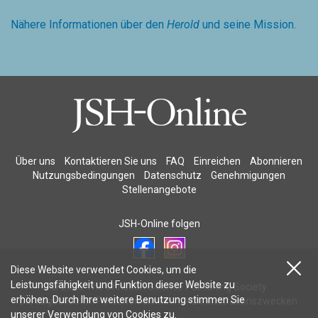
Nähere Informationen über den
Herold
und seine Mission.
Über uns
Kontaktieren Sie uns
FAQ
Einreichen
Abonnieren
Nutzungsbedingungen
Datenschutz
Genehmigungen
Stellenangebote
JSH-Online folgen
Diese Website verwendet Cookies, um die
Leistungsfähigkeit und Funktion dieser Website zu
© 2026 The Christian Science Publishing Society.
erhöhen. Durch Ihre weitere Benutzung stimmen Sie
Die abgebildeten Personen dienen nur zu Illustrationszwecken.
unserer
Verwendung von Cookies
zu.