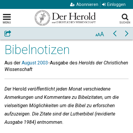
Abonnieren
Einloggen
MENU
SUCHEN
A
Weiterempfehlen
Zurück
Vo
A
A
Bibelnotizen
Aus der
August 2003
-Ausgabe des
Herolds der Christlichen
Wissenschaft
Der
Herold
veröffentlicht jeden Monat verschiedene
Anmerkungen und Kommentare zu Bibelzitaten, um die
vielseitigen Möglichkeiten um die Bibel zu erforschen
aufzuzeigen. Die Zitate sind der Lutherbibel (revidierte
Ausgabe 1984) entnommen.