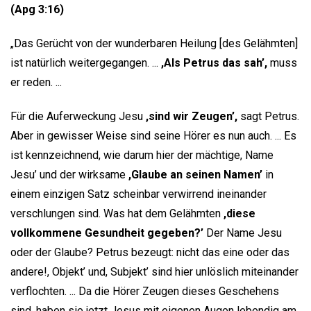
(Apg 3:16)
„Das Gerücht von der wunderbaren Heilung [des Gelähmten]
ist natürlich weitergegangen. ...
,Als Petrus das sah’,
muss
er reden. ...
Für die Auferweckung Jesu
,sind wir Zeugen’,
sagt Petrus.
Aber in gewisser Weise sind seine Hörer es nun auch. ... Es
ist kennzeichnend, wie darum hier der mächtige, Name
Jesu’ und der wirksame
,Glaube an seinen Namen’
in
einem einzigen Satz scheinbar verwirrend ineinander
verschlungen sind. Was hat dem Gelähmten
,diese
vollkommene Gesundheit gegeben?’
Der Name Jesu
oder der Glaube? Petrus bezeugt: nicht das eine oder das
andere!, Objekt’ und, Subjekt’ sind hier unlöslich miteinander
verflochten. ... Da die Hörer Zeugen dieses Geschehens
sind, haben sie jetzt Jesus mit eigenen Augen lebendig am