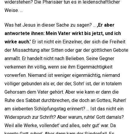
widerstehen? Die Pharisäer tun es in leidenschaftlicher
Weise. ...
Was hat Jesus in dieser Sache zu sagen? ...
,Er aber
antwortete ihnen: Mein Vater wirkt bis jetzt, und ich
wirke auch.’
Er ist nicht ein Einzelner, der sich die Freiheit
der Missachtung alter Sitten oder gar der göttlichen Gebote
anmaßt. Er handelt nicht nach Belieben. Seine Gegner
verkennen ihn völlig, wenn sie ihm Eigenmächtigkeit
vorwerfen. Niemand ist weniger eigenmächtig, niemand
völliger gebunden als er, der der, Sohn’ ist, der in totalem
Gehorsam dem Vater gehört. Aber wie kann er dann die
Ruhe des Sabbat durchbrechen, die doch an Gottes, Ruhen’
am siebenten Schöpfungstag erinnert? ... Ist das nicht ein
Widerspruch zur Schrift? Aber warum, ruhte’ Gott damals?
Weil alle Werke, vollendet’ und alles, sehr gut’ war. Da
konnte Gott, ruhen’. Aber dann kam der Sündenfall. Es