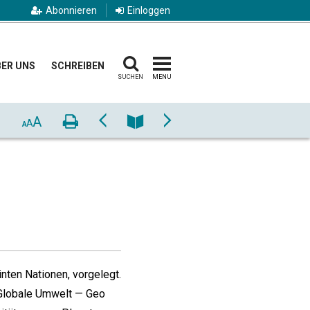
Abonnieren
Einloggen
ER UNS
SCHREIBEN
SUCHEN
MENU
A
Drucken
Zurück
Nummer
Vor
A
A
ten Nationen, vorgelegt.
 „Globale Umwelt — Geo