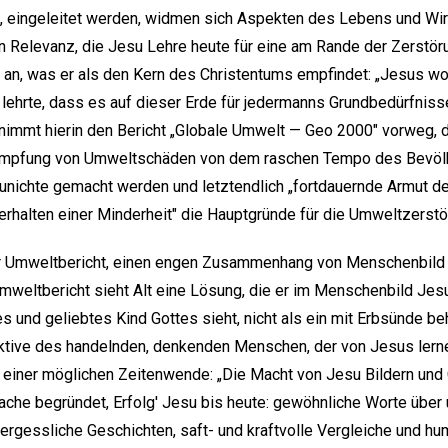
eingeleitet werden, widmen sich Aspekten des Lebens und Wir
n Relevanz, die Jesu Lehre heute für eine am Rande der Zerstö
m an, was er als den Kern des Christentums empfindet: „Jesus wol
ehrte, dass es auf dieser Erde für jedermanns Grundbedürfnisse r
 nimmt hierin den Bericht „Globale Umwelt — Geo 2000" vorweg, d
ekämpfung von Umweltschäden von dem raschen Tempo des Bevö
nichte gemacht werden und letztendlich „fortdauernde Armut d
halten einer Minderheit" die Hauptgründe für die Umweltzerstö
der Umweltbericht, einen engen Zusammenhang von Menschenbild 
weltbericht sieht Alt eine Lösung, die er im Menschenbild Jesu
und geliebtes Kind Gottes sieht, nicht als ein mit Erbsünde b
ktive des handelnden, denkenden Menschen, der von Jesus lerne
 einer möglichen Zeitenwende: „Die Macht von Jesu Bildern und 
Sprache begründet, Erfolg' Jesu bis heute: gewöhnliche Worte übe
ergessliche Geschichten, saft- und kraftvolle Vergleiche und hu