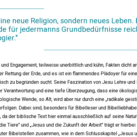
ine neue Religion, sondern neues Leben. E
de für jedermanns Grundbedürfnisse reich
ier."
 und Engagement, teilweise unerbittlich und kühn, Fakten dicht 
der Rettung der Erde, und es ist ein flammendes Plädoyer für ei
ethisch zu begründen sucht. Seine Faszination von Jesu Lehre und
er Verantwortung und eine tiefe Überzeugung, dass eine ökolog
gische Wende, so Alt, wird aber nur durch eine „radikale geist
olgen. Dabei sind, besonders für Bibelleser und Bibelliebhaber, 
da der biblische Text hier einmal ausschließlich auf seine Naturb
ie Tiere" und „Jesus und die Zukunft der Arbeit" trägt er hierbe
rauter Bibelstellen zusammen, wie in dem Schlusskapitel „Jesus