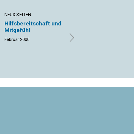
NEUIGKEITEN
EDITORIAL
Hilfsbereitschaft und
Eine Macht, die uns
Mitgefühl
über Furcht
hinaushebt
Februar 2000
Margaret Rogers | Februar 2000