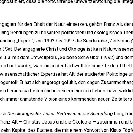
rognostiziert, dass die fortwährende Umweltzerstörung die Integ
ngagiert für den Erhalt der Natur einsetzen, gehört Franz Alt, der
 lang Sendungen zu brisanten politischen und ökologischen The
endung „Report", von 1992 bis 1997 die Sendereihe „Zeitsprung
 3Sat. Der engagierte Christ und Ökologe ist kein Naturwissens
r u. a. mit dem Umweltpreis „Goldene Schwalbe" (1992) und de
ichnet wurde), was ihm in der Fachwelt für seine Texte oft hefti
issenschaftlicher Expertise hat Alt, der studierter Politologe un
egenteil: Er hat sich angeregt gefühlt, den engen Zusammenhang
n herauszuarbeiten und in seinem eigenen Leben zu verwirkliche
auch immer anmutende Vision eines kommenden neuen Zeitalters 
Buch
Der ökologische Jesus. Vertrauen in die Schöpfung
bringt di
Franz Alt — Christus Jesus und die Ökologie — zusammen und b
zehn Kapitel des Buches, die mit einem Vorwort von Klaus Töpf