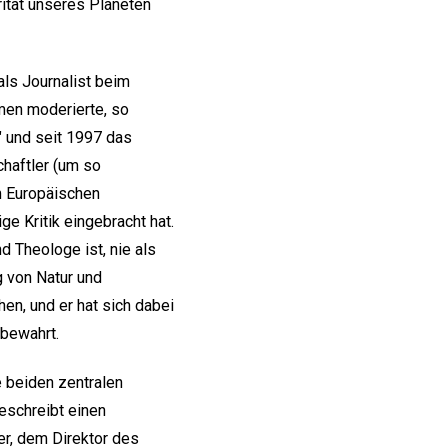
rität unseres Planeten
 als Journalist beim
men moderierte, so
" und seit 1997 das
chaftler (um so
m Europäischen
ge Kritik eingebracht hat.
d Theologe ist, nie als
 von Natur und
n, und er hat sich dabei
bewahrt.
e beiden zentralen
eschreibt einen
er, dem Direktor des