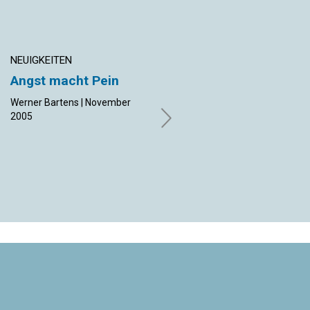
NEUIGKEITEN
NEUIGKEITEN
Angst macht Pein
Schönheit erleben
und Stürme besiegen
Werner Bartens | November
2005
von Katja Werner | November
2005