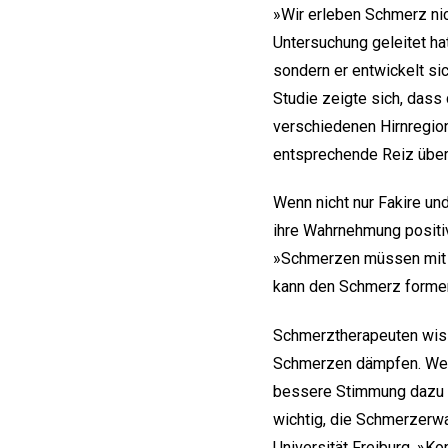
»Wir erleben Schmerz nic
Untersuchung geleitet hat
sondern er entwickelt si
Studie zeigte sich, dass
verschiedenen Hirnregio
entsprechende Reiz über
Wenn nicht nur Fakire un
ihre Wahrnehmung positiv
»Schmerzen müssen mit me
kann den Schmerz formen
Schmerztherapeuten wiss
Schmerzen dämpfen. Weil 
bessere Stimmung dazu be
wichtig, die Schmerzerwa
Universität Freiburg. »K