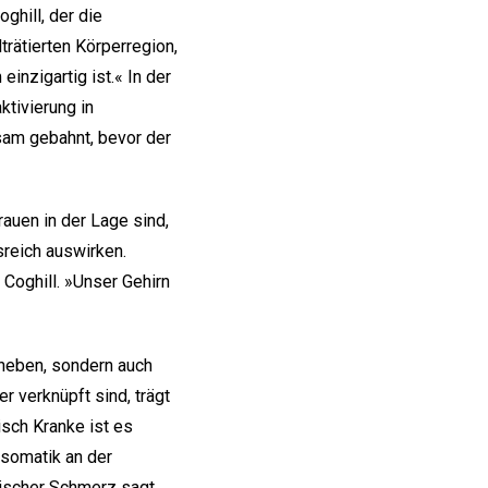
ghill, der die
trätierten Körperregion,
nzigartig ist.« In der
ktivierung in
am gebahnt, bevor der
auen in der Lage sind,
sreich auswirken.
Coghill. »Unser Gehirn
 heben, sondern auch
 verknüpft sind, trägt
isch Kranke ist es
osomatik an der
onischer Schmerz sagt