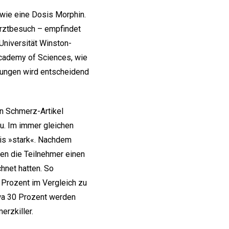
 wie eine Dosis Morphin.
arztbesuch – empfindet
Universität Winston-
Academy of Sciences, wie
ndungen wird entscheidend
n Schmerz-Artikel
u. Im immer gleichen
bis »stark«. Nachdem
men die Teilnehmer einen
hnet hatten. So
 Prozent im Vergleich zu
wa 30 Prozent werden
rzkiller.