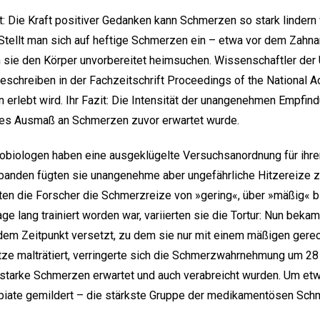
t: Die Kraft positiver Gedanken kann Schmerzen so stark lindern
 Stellt man sich auf heftige Schmerzen ein – etwa vor dem Zahn
n sie den Körper unvorbereitet heimsuchen. Wissenschaftler der 
beschreiben in der Fachzeitschrift Proceedings of the National 
in erlebt wird. Ihr Fazit: Die Intensität der unangenehmen Empfi
hes Ausmaß an Schmerzen zuvor erwartet wurde.
obiologen haben eine ausgeklügelte Versuchsanordnung für ihre
obanden fügten sie unangenehme aber ungefährliche Hitzereize z
ten die Forscher die Schmerzreize von »gering«, über »mäßig« 
e lang trainiert worden war, variierten sie die Tortur: Nun beka
em Zeitpunkt versetzt, zu dem sie nur mit einem mäßigen gerec
itze malträtiert, verringerte sich die Schmerzwahrnehmung um 28
 starke Schmerzen erwartet und auch verabreicht wurden. Um et
iate gemildert – die stärkste Gruppe der medikamentösen Schme