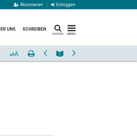
Abonnieren
Einloggen
ER UNS
SCHREIBEN
SUCHEN
MENU
A
Drucken
Zurück
Nummer
Vor
A
A