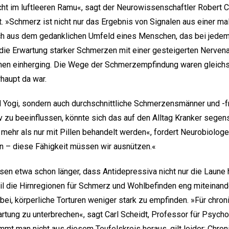
ht im luftleeren Ramu«, sagt der Neurowissenschaftler Robert Co
. »Schmerz ist nicht nur das Ergebnis von Signalen aus einer mal
ch aus dem gedanklichen Umfeld eines Menschen, das bei jedem ei
 die Erwartung starker Schmerzen mit einer gesteigerten Nervena
nen einherging. Die Wege der Schmerzempfindung waren gleichs
haupt da war.
d Yogi, sondern auch durchschnittliche Schmerzensmänner und -fr
 zu beeinflussen, könnte sich das auf den Alltag Kranker segen
hr als nur mit Pillen behandelt werden«, fordert Neurobiologe 
 – diese Fähigkeit müssen wir ausnützen.«
en etwa schon länger, dass Antidepressiva nicht nur die Laune
die Hirnregionen für Schmerz und Wohlbefinden eng miteinander
i, körperliche Torturen weniger stark zu empfinden. »Für chron
rtung zu unterbrechen«, sagt Carl Scheidt, Professor für Psych
ommt man nicht aus diesem Teufelskreis heraus, gilt leider: Chr