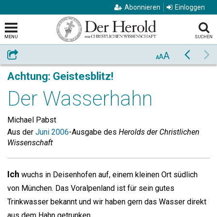
Abonnieren
Einloggen
MENU
SUCHEN
A
Weiterempfehlen
Zurück
Vo
A
A
Achtung: Geistesblitz!
Der Wasserhahn
Michael Pabst
Aus der
Juni 2006
-Ausgabe des
Herolds der Christlichen
Wissenschaft
Ich
wuchs in Deisenhofen auf, einem kleinen Ort südlich
von München. Das Voralpenland ist für sein gutes
Trinkwasser bekannt und wir haben gern das Wasser direkt
aus dem Hahn getrunken.