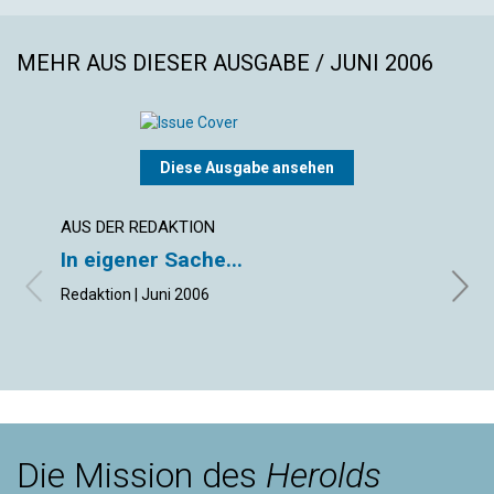
MEHR AUS DIESER AUSGABE / JUNI 2006
Diese Ausgabe ansehen
AUS DER REDAKTION
AUS 
In eigener Sache...
Lieb
Redaktion | Juni 2006
Kristi
Die Mission des
Herolds