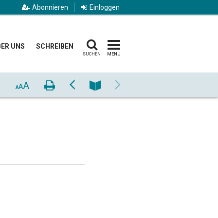
Abonnieren
Einloggen
ER UNS
SCHREIBEN
SUCHEN
MENU
A
Drucken
Zurück
Nummer
Vor
A
A