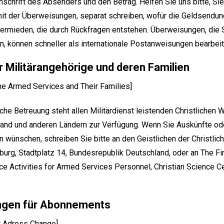
schrift des Absenders und den Betrag. Helfen Sie uns bitte, Si
it der Überweisungen, separat schreiben, wofür die Geldsendun
rmieden, die durch Rückfragen entstehen. Überweisungen, die S
, können schneller als internationale Postanweisungen bearbeit
 Militärangehörige und deren Familien
he Armed Services and Their Families]
che Betreuung steht allen Militärdienst leistenden Christlichen 
and und anderen Ländern zur Verfügung. Wenn Sie Auskünfte oder
n wünschen, schreiben Sie bitte an den Geistlichen der Christlic
g, Stadtplatz 14, Bundesrepublik Deutschland, oder an The Firs
ence Activities for Armed Services Personnel, Christian Science 
gen für Abonnements
r Adress Change]