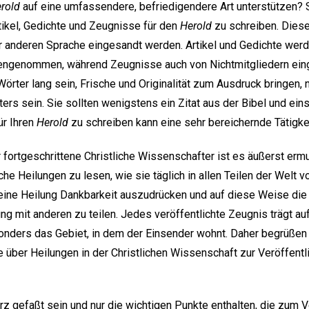
rold
auf eine umfassendere, befriedigendere Art unterstützen? 
rtikel, Gedichte und Zeugnisse für den
Herold
zu schreiben. Diese
r anderen Sprache eingesandt werden. Artikel und Gedichte werd
engenommen, während Zeugnisse auch von Nichtmitgliedern ein
Wörter lang sein, Frische und Originalität zum Ausdruck bringen, n
ers sein. Sie sollten wenigstens ein Zitat aus der Bibel und ein
ür Ihren
Herold
zu schreiben kann eine sehr bereichernde Tätigkei
 fortgeschrittene Christliche Wissenschafter ist es äußerst ermu
che Heilungen zu lesen, wie sie täglich in allen Teilen der Welt 
ür eine Heilung Dankbarkeit auszudrücken und auf diese Weise di
ung mit anderen zu teilen. Jedes veröffentlichte Zeugnis trägt a
onders das Gebiet, in dem der Einsender wohnt. Daher begrüßen 
über Heilungen in der Christlichen Wissenschaft zur Veröffentl
rz gefaßt sein und nur die wichtigen Punkte enthalten, die zum 