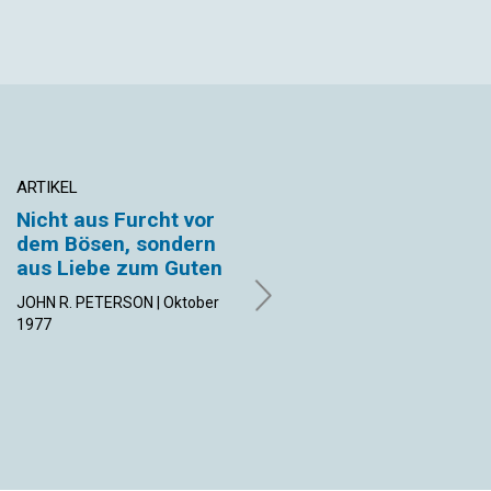
ARTIKEL
ARTIKEL
Nicht aus Furcht vor
Die Herausforderung
dem Bösen, sondern
einer Schlagzeile
aus Liebe zum Guten
FRANK LINNING | Oktober 1977
JOHN R. PETERSON | Oktober
1977