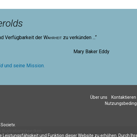
rolds
nd Verfügbarkeit der
Wahrheit
zu verkünden ...“
aker Eddy
ld
und seine Mission.
Über uns
Kontaktieren
Nutzungsbedin
Society.
 Illustrationszwecken.
 Leistungsfähigkeit und Funktion dieser Website zu erhöhen. Durch Ih