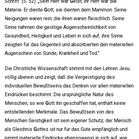
Schrift“ (S. 52): „Sein Herr war
G
eist; ihr Herr war die
Materie. Er diente
G
ott; sie dienten dem Mammon. Seine
Neigungen waren rein; die ihren waren fleischlich. Seine
Sinne nahmen die geistige Augenscheinlichkeit von
Gesundheit, Heiligkeit und Leben in sich auf; ihre Sinne
zeugten für das Gegenteil und absorbierten den materiellen
Augenschein von Sünde, Krankheit und Tod.“
Die Christliche Wissenschaft stimmt mit den Lehren Jesu
völlig überein und zeigt, daß die Vergeistigung des
individuellen Bewußtseins das Denken vor allen materiellen
Eindrücken beschirmt. Die ursprüngliche Natur des
Menschen, so wie
G
ott ihn geschaffen hat, enthält keine
entstellenden Merkmale. Das Bewußtsein von des
Menschen Geistigkeit ist sein eigener Schutz; der Mensch
als Gleichnis
G
ottes ist nur für das Gute empfänglich und
nimmt materielle Eindrücke ebensowenig in sich auf, wie