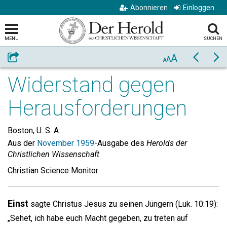
Abonnieren
Einloggen
MENU
SUCHEN
A
Weiterempfehlen
Zurück
Vo
A
A
Widerstand gegen
Herausforderungen
Boston, U. S. A.
Aus der
November 1959
-Ausgabe des
Herolds der
Christlichen Wissenschaft
Christian Science Monitor
Einst
sagte Christus Jesus zu seinen Jüngern (Luk. 10:19):
„Sehet, ich habe euch Macht gegeben, zu treten auf